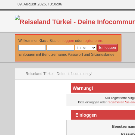
09. August 2026, 13:06:06
Willkommen
Gast
. Bitte
einloggen
oder
registrieren
.
Einloggen mit Benutzername, Passwort und Sitzungslänge
Reiseland Türkei - Deine Infocommunity!
Warnung!
Nur registrierte Mitg
Bitte einloggen oder
registrieren Sie e
Einloggen
Benutzernam
Passwor