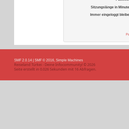
Sitzungslänge in Minut
Immer eingeloggt bleib
Pa
SMF 2.0.14
|
SMF © 2016
,
Simple Machines
Reiseland Türkei - Deine Infocommunity! © 2026
Seite erstellt in 0.026 Sekunden mit 16 Abfragen.