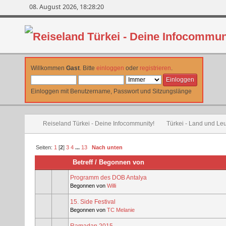
08. August 2026, 18:28:20
Willkommen
Gast
. Bitte
einloggen
oder
registrieren
.
Einloggen mit Benutzername, Passwort und Sitzungslänge
Reiseland Türkei - Deine Infocommunity!
Türkei - Land und Le
Seiten:
1
[
2
]
3
4
...
13
Nach unten
Betreff
/
Begonnen von
Programm des DOB Antalya
Begonnen von
Willi
15. Side Festival
Begonnen von
TC Melanie
Ramadan 2015