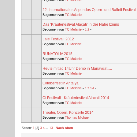
22. Internationales Aspendos Opern- und Ballett Festival
Begonnen von
TC Melanie
Das ‘Kräuterfestival Alaçatı’ in der Nähe Izmirs
Begonnen von
TC Melanie
«
1
2
»
Lale Festivali 2012
Begonnen von
TC Melanie
RUNATOLIA 2015
Begonnen von
TC Melanie
Heute mittag 14Uhr Demo in Manavgat.....
Begonnen von
TC Melanie
Oktoberfest in Antalya
Begonnen von
TC Melanie
«
1
2
3
4
»
Ot Festivali - Kräuterfestival Alacati 2014
Begonnen von
TC Melanie
Theater, Opern, Konzerte 2014
Begonnen von
Thomas Michael
Seiten:
1
[
2
]
3
4
...
13
Nach oben