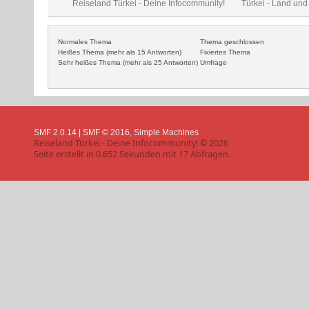
Reiseland Türkei - Deine Infocommunity!
Türkei - Land und
Normales Thema
Thema geschlossen
Heißes Thema (mehr als 15 Antworten)
Fixiertes Thema
Sehr heißes Thema (mehr als 25 Antworten)
Umfrage
SMF 2.0.14
|
SMF © 2016
,
Simple Machines
Reiseland Türkei - Deine Infocommunity! © 2026
Seite erstellt in 0.652 Sekunden mit 17 Abfragen.