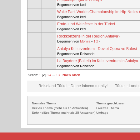
Begonnen von kedi
Wake Park Worlds Championship im Hip-Notics 
Begonnen von kedi
Ernte- und Weinfeste in der Türkei
Begonnen von kedi
Rockkonzerte in der Region Antalya?
Begonnen von
Monira
«
1
2
»
Antalya Kulturzentrum - Devlet Opera ve Balesi
Begonnen von Reisende
La Baydere (Ballett) im Kulturzentrum in Antalya
Begonnen von Reisende
Seiten:
1
[
2
]
3
4
...
13
Nach oben
Reiseland Türkei - Deine Infocommunity!
Türkei - Land 
Normales Thema
Thema geschlossen
Heißes Thema (mehr als 15 Antworten)
Fixiertes Thema
Sehr heißes Thema (mehr als 25 Antworten)
Umfrage