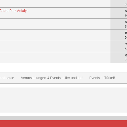
5
Cable Park Antalya
0
2
0
2
1
6
2
3
0
2
und Leute
Veranstaltungen & Events - Hier und da!
Events in Türkei!