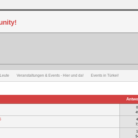
 Leute
Veranstaltungen & Events - Hier und da!
Events in Türkei!
Antwo
0
4
6
4
7
1
5