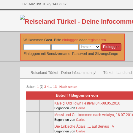
07. August 2026, 14:08:32
Willkommen
Gast
. Bitte
einloggen
oder
registrieren
.
Einloggen mit Benutzername, Passwort und Sitzungslänge
Reiseland Türkei - Deine Infocommunity!
Türkei - Land und
Seiten:
1
[
2
]
3
4
...
13
Nach unten
Betreff
/
Begonnen von
Kaleiçi Old Town Festival 04.-08.05.2016
Begonnen von
Carlos
Messi und Co. kommen nach Antalya, 16.07.201
Begonnen von
Carlos
Die türkische Ägäis ..... auf Servus TV
Begonnen von
Carlos