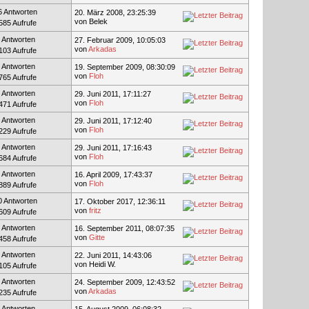
6 Antworten
20. März 2008, 23:25:39
von Belek
585 Aufrufe
 Antworten
27. Februar 2009, 10:05:03
von
Arkadas
103 Aufrufe
 Antworten
19. September 2009, 08:30:09
von
Floh
765 Aufrufe
 Antworten
29. Juni 2011, 17:11:27
von
Floh
471 Aufrufe
 Antworten
29. Juni 2011, 17:12:40
von
Floh
229 Aufrufe
 Antworten
29. Juni 2011, 17:16:43
von
Floh
684 Aufrufe
 Antworten
16. April 2009, 17:43:37
von
Floh
889 Aufrufe
0 Antworten
17. Oktober 2017, 12:36:11
von
fritz
609 Aufrufe
 Antworten
16. September 2011, 08:07:35
von
Gitte
458 Aufrufe
 Antworten
22. Juni 2011, 14:43:06
von Heidi W.
105 Aufrufe
 Antworten
24. September 2009, 12:43:52
von
Arkadas
235 Aufrufe
 Antworten
15. August 2009, 06:08:32