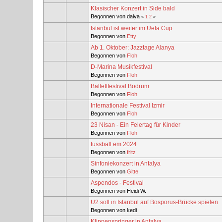
Klasischer Konzert in Side bald
Begonnen von dalya
«
1
2
»
Istanbul ist weiter im Uefa Cup
Begonnen von
Etty
Ab 1. Oktober: Jazztage Alanya
Begonnen von
Floh
D-Marina Musikfestival
Begonnen von
Floh
Ballettfestival Bodrum
Begonnen von
Floh
Internationale Festival Izmir
Begonnen von
Floh
23 Nisan - Ein Feiertag für Kinder
Begonnen von
Floh
fussball em 2024
Begonnen von
fritz
Sinfoniekonzert in Antalya
Begonnen von
Gitte
Aspendos - Festival
Begonnen von Heidi W.
U2 soll in Istanbul auf Bosporus-Brücke spielen
Begonnen von kedi
Klippenspringer in Antalya