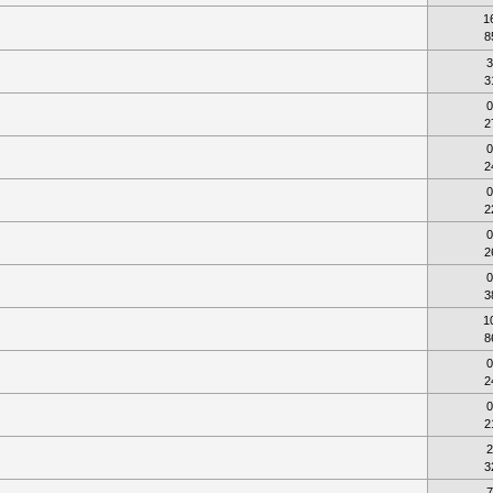
1
8
3
3
0
2
0
2
0
2
0
2
0
3
1
8
0
2
0
2
2
3
7