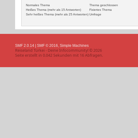
Normales Thema
Thema geschlossen
Heißes Thema (mehr als 15 Antworten)
Fixiertes Thema
Sehr heißes Thema (mehr als 25 Antworten)
Umfrage
SMF 2.0.14
|
SMF © 2016
,
Simple Machines
Reiseland Türkei - Deine Infocommunity! © 2026
Seite erstellt in 0.042 Sekunden mit 16 Abfragen.