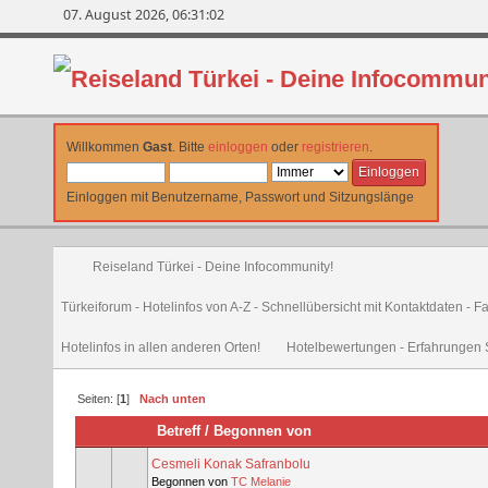
07. August 2026, 06:31:02
Willkommen
Gast
. Bitte
einloggen
oder
registrieren
.
Einloggen mit Benutzername, Passwort und Sitzungslänge
Reiseland Türkei - Deine Infocommunity!
Türkeiforum - Hotelinfos von A-Z - Schnellübersicht mit Kontaktdaten - 
Hotelinfos in allen anderen Orten!
Hotelbewertungen - Erfahrungen S
Seiten: [
1
]
Nach unten
Betreff
/
Begonnen von
Cesmeli Konak Safranbolu
Begonnen von
TC Melanie