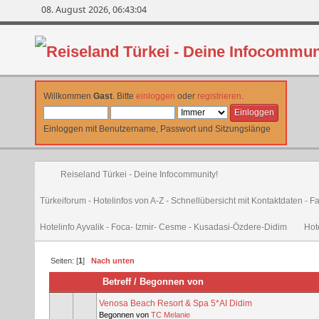
08. August 2026, 06:43:04
Willkommen
Gast
. Bitte
einloggen
oder
registrieren
.
Einloggen mit Benutzername, Passwort und Sitzungslänge
Reiseland Türkei - Deine Infocommunity!
Türkeiforum - Hotelinfos von A-Z - Schnellübersicht mit Kontaktdaten - 
Hotelinfo Ayvalik - Foca- Izmir- Cesme - Kusadasi-Özdere-Didim
Hot
Seiten: [
1
]
Nach unten
Betreff
/
Begonnen von
Venosa Beach Resort & Spa 5*AI Didim
Begonnen von
TC Melanie