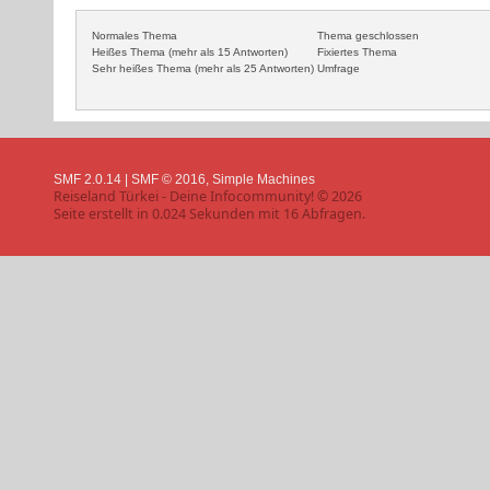
Normales Thema
Thema geschlossen
Heißes Thema (mehr als 15 Antworten)
Fixiertes Thema
Sehr heißes Thema (mehr als 25 Antworten)
Umfrage
SMF 2.0.14
|
SMF © 2016
,
Simple Machines
Reiseland Türkei - Deine Infocommunity! © 2026
Seite erstellt in 0.024 Sekunden mit 16 Abfragen.