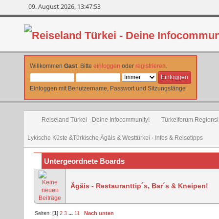
09. August 2026, 13:47:53
Willkommen
Gast
. Bitte
einloggen
oder
registrieren
.
Einloggen mit Benutzername, Passwort und Sitzungslänge
Reiseland Türkei - Deine Infocommunity!
Türkeiforum Regionsin
Lykische Küste &Türkische Ägäis & Westtürkei - Infos & Reisetipps
Untergeordnete Boards
Ägäis - Restauranttip´s, Bar´s & Kneipen!
Seiten: [
1
]
2
3
...
11
Nach unten