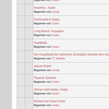
Begonnen von
Carlos
Imamköy - Aydin
Begonnen von
socola
Fischmarkt in Datça
Begonnen von
Carlos
Long Beach, Kuşadası
Begonnen von
Carlos
Hayitbükü
Begonnen von
Carlos
Die Hauptstadt der lydischen Zivilisation brachte dem Ha
Begonnen von
TC Melanie
Akbük/ Didim
Begonnen von
socola
Toparlar Şelalesi
Begonnen von
Carlos
Osman ballı balları, Datça
Begonnen von
Carlos
Mühlen bei Kızlan Köyü
Begonnen von
Carlos