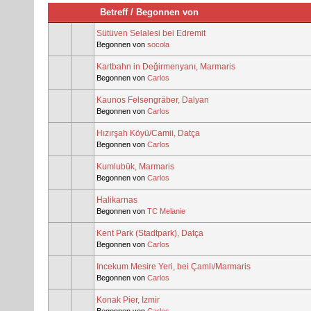
Betreff
/
Begonnen von
Sütüven Selalesi bei Edremit
Begonnen von
socola
Kartbahn in Değirmenyanı, Marmaris
Begonnen von
Carlos
Kaunos Felsengräber, Dalyan
Begonnen von
Carlos
Hızırşah Köyü/Camii, Datça
Begonnen von
Carlos
Kumlubük, Marmaris
Begonnen von
Carlos
Halikarnas
Begonnen von
TC Melanie
Kent Park (Stadtpark), Datça
Begonnen von
Carlos
Incekum Mesire Yeri, bei Çamlı/Marmaris
Begonnen von
Carlos
Konak Pier, Izmir