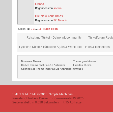
Ortaca
Begonnen von
socola
Die New York Times......
Begonnen von
TC Melanie
Seiten: [
1
]
2
3
...
11
Nach oben
Reiseland Türkei - Deine Infocommunity!
Türkeiforum Regio
Lykische Küste &Türkische Ägäis & Westtürkei - Infos & Reisetipps
Normales Thema
Thema geschlossen
Heißes Thema (mehr als 15 Antworten)
Fixiertes Thema
Sehr heißes Thema (mehr als 25 Antworten)
Umfrage
SMF 2.0.14
|
SMF © 2016
,
Simple Machines
Reiseland Türkei - Deine Infocommunity! © 2026
Seite erstellt in 0.038 Sekunden mit 15 Abfragen.