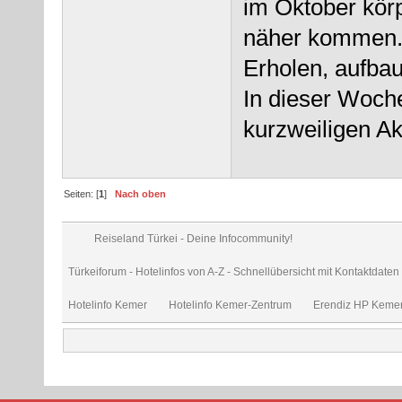
im Oktober körp
näher kommen
Erholen, aufba
In dieser Woch
kurzweiligen A
Seiten: [
1
]
Nach oben
Reiseland Türkei - Deine Infocommunity!
Türkeiforum - Hotelinfos von A-Z - Schnellübersicht mit Kontaktdate
Hotelinfo Kemer
Hotelinfo Kemer-Zentrum
Erendiz HP Keme