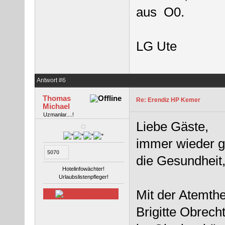
aus O0.
LG Ute
Antwort #6
Thomas
Re: Erendiz HP Kemer
Michael
Uzmanlar....!
Liebe Gäste,
immer wieder gi
5070
die Gesundheit,
Hotelinfowächter!
Urlaubslistenpfleger!
Mit der Atemth
Brigitte Obrech