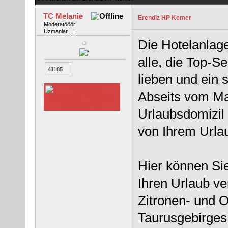
TC Melanie
Erendiz HP Kemer
Moderatööör
Uzmanlar....!
Die Hotelanlage
alle, die Top-S
41185
lieben und ein 
Abseits vom Ma
Urlaubsdomizil 
von Ihrem Urla
Hier können Sie
Ihren Urlaub v
Zitronen- und 
Taurusgebirges