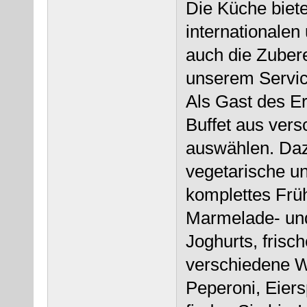
Die Küche bietet
internationalen
auch die Zuber
unserem Servic
Als Gast des E
Buffet aus vers
auswählen. Daz
vegetarische un
komplettes Frü
Marmelade- und
Joghurts, frisc
verschiedene Wu
Peperoni, Eier