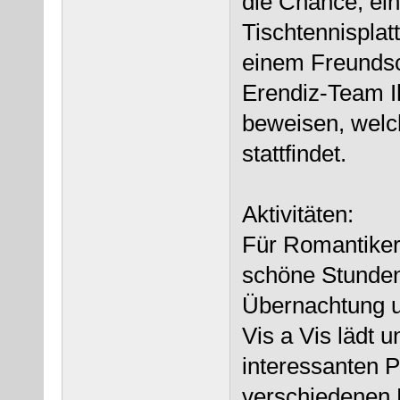
die Chance, ei
Tischtennisplat
einem Freundsc
Erendiz-Team Ih
beweisen, welc
stattfindet.
Aktivitäten:
Für Romantiker
schöne Stunden
Übernachtung u
Vis a Vis lädt 
interessanten P
verschiedenen 