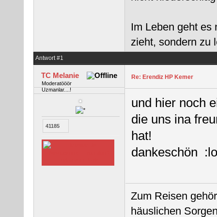
Im Leben geht es 
zieht, sondern zu
Antwort #1
TC Melanie
Re: Erendiz HP Kemer
Moderatööör
Uzmanlar....!
und hier noch e
die uns ina fre
41185
hat!
dankeschön :lo
Zum Reisen gehört
häuslichen Sorgen