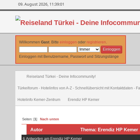
09. August 2026, 11:39:01
Willkommen
Gast
. Bitte
einloggen
oder
registrieren
.
Einloggen mit Benutzername, Passwort und Sitzungslänge
Reiseland Türkei - Deine Infocommunity!
Türkeiforum - Hotelinfos von A-Z - Schnellübersicht mit Kontaktdaten - 
Hotelinfo Kemer-Zentrum
Erendiz HP Kemer
Seiten: [
1
]
Nach unten
Autor
Thema: Erendiz HP Kemer 
6 Antworten am Erendiz HP Kemer