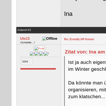
Ina
Antwort #3
Ute13
Re: Erendiz HP Kemer
Uzmanlar....!
Zitat von: Ina a
Ist ja auch eigen
5294
im Winter gesch
Da könnte man ü
organisieren, mi
zum klatschen...