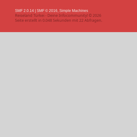
SMF 2.0.14
|
SMF © 2016
,
Simple Machines
Reiseland Türkei - Deine Infocommunity! © 2026
Seite erstellt in 0.048 Sekunden mit 22 Abfragen.