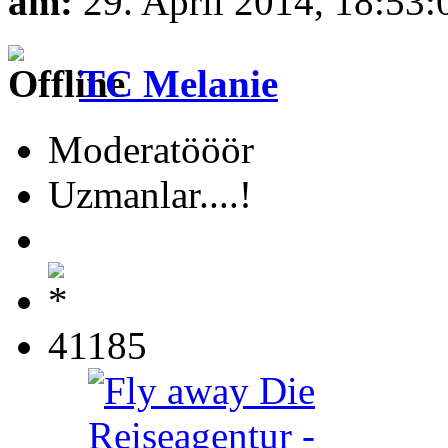
am:
29. April 2014, 18:53:
TC Melanie
Moderatööör
Uzmanlar....!
41185