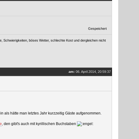
Gespeichert
, Schwierigkeiten, böses Wetter, schlechte Kost und dergleichen nicht
am:
06. April 2014, 20:59:37
ein als hätte man letztes Jahr kurzzeitig Gäste aufgenommen.
me
, den gibt's auch mit kyrillischen Buchstaben