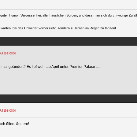
uter Humor, Vergessenheit aller häuslichen Sorgen, und dass man sich durch widrige Zufälle
warten, bis das Unwetter vorbei zieht, sondern zu lernen im Regen zu tanzen!
I Beldibi
l geändert? Es lief wohl ab April unter Premier Palace .....
I Beldibi
noch öfters ändern!