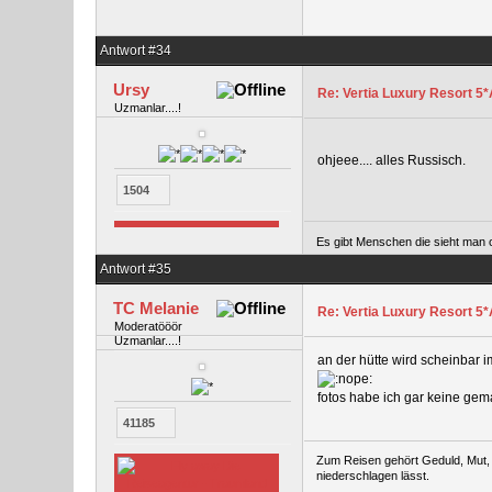
Antwort #34
Ursy
Re: Vertia Luxury Resort 5*A
Uzmanlar....!
ohjeee.... alles Russisch.
1504
Es gibt Menschen die sieht man o
Antwort #35
TC Melanie
Re: Vertia Luxury Resort 5*A
Moderatööör
Uzmanlar....!
an der hütte wird scheinbar 
fotos habe ich gar keine gema
41185
Zum Reisen gehört Geduld, Mut, g
niederschlagen lässt.