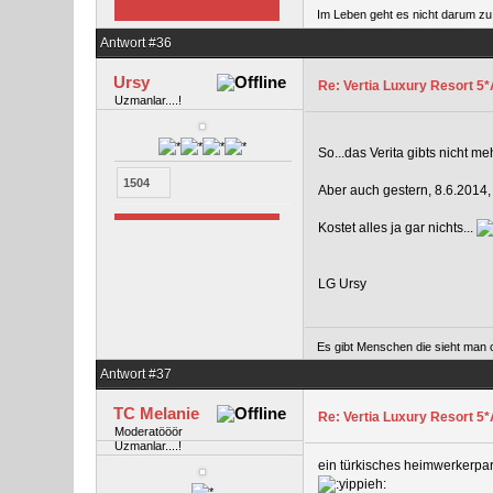
Im Leben geht es nicht darum zu 
Antwort #36
Ursy
Re: Vertia Luxury Resort 5
Uzmanlar....!
So...das Verita gibts nicht
1504
Aber auch gestern, 8.6.2014, 
Kostet alles ja gar nichts...
LG Ursy
Es gibt Menschen die sieht man o
Antwort #37
TC Melanie
Re: Vertia Luxury Resort 5*A
Moderatööör
Uzmanlar....!
ein türkisches heimwerkerpa