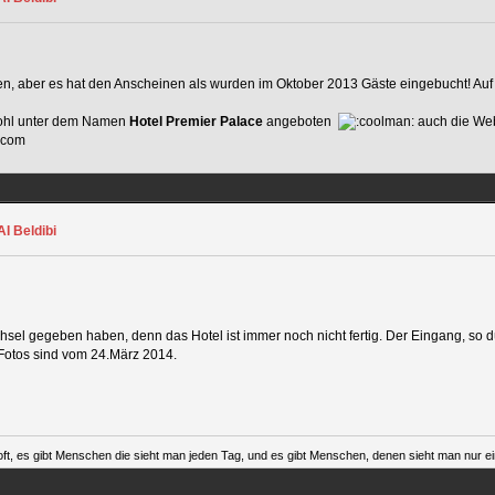
en, aber es hat den Anscheinen als wurden im Oktober 2013 Gäste eingebucht! Auf 
 wohl unter dem Namen
Hotel Premier Palace
angeboten
auch die Webs
.com
I Beldibi
el gegeben haben, denn das Hotel ist immer noch nicht fertig. Der Eingang, so dü
 Fotos sind vom 24.März 2014.
ft, es gibt Menschen die sieht man jeden Tag, und es gibt Menschen, denen sieht man nur ein