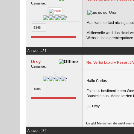
Uzmanlar....!
Ursy
Man kann es fast nicht glaub
5348
Mittlerweile wird das Hotel
Website: hotelpremierpalace
Antwort #31
Ursy
Re: Vertia Luxury Resort 5*A
Uzmanlar....!
Hallo Carlos,
1504
Es muss bestimmt einen Wechs
Baustelle aus. Meine letzten
LG Ursy
Es gibt Menschen die sieht man o
Antwort #32