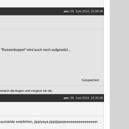
am:
09. Juni 2014, 15:08:46
e "Russenkuppel" wird auch noch aufgesetzt....
Gespeichert
mal in die Augen und vergisst sie nie.
am:
09. Juni 2014, 15:35:08
r baumärkte empfehlen, jippiyaya jippijippejeeeeeeeeeeeeeeeei