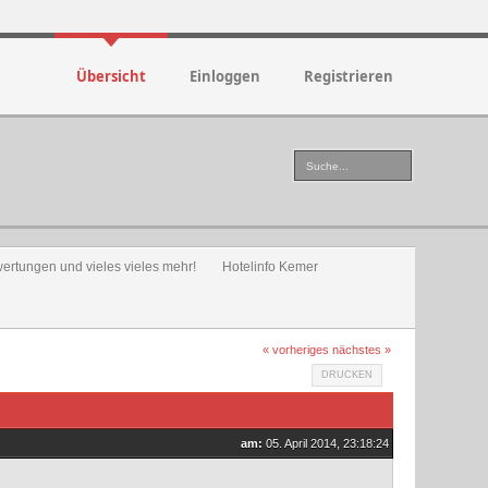
Übersicht
Einloggen
Registrieren
wertungen und vieles vieles mehr!
Hotelinfo Kemer
« vorheriges
nächstes »
DRUCKEN
am:
05. April 2014, 23:18:24