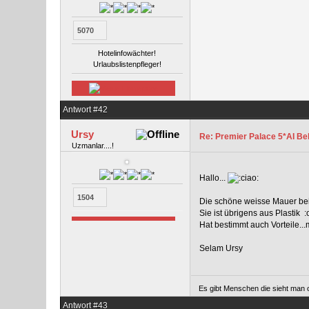
5070
Hotelinfowächter!
Urlaubslistenpfleger!
Antwort #42
Ursy
Re: Premier Palace 5*AI Bel
Uzmanlar....!
Hallo...
1504
Die schöne weisse Mauer bei
Sie ist übrigens aus Plastik :
Hat bestimmt auch Vorteile..
Selam Ursy
Es gibt Menschen die sieht man o
Antwort #43