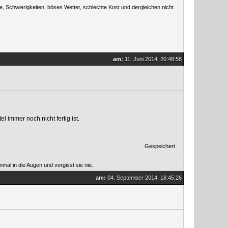
, Schwierigkeiten, böses Wetter, schlechte Kost und dergleichen nicht
am:
11. Juni 2014, 20:48:58
 immer noch nicht fertig ist.
Gespeichert
mal in die Augen und vergisst sie nie.
am:
04. September 2014, 18:45:26