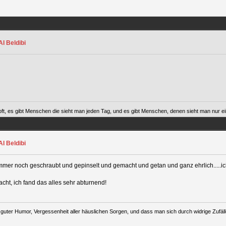
I Beldibi
ft, es gibt Menschen die sieht man jeden Tag, und es gibt Menschen, denen sieht man nur ein
I Beldibi
immer noch geschraubt und gepinselt und gemacht und getan und ganz ehrlich.....i
cht, ich fand das alles sehr abturnend!
uter Humor, Vergessenheit aller häuslichen Sorgen, und dass man sich durch widrige Zufälle