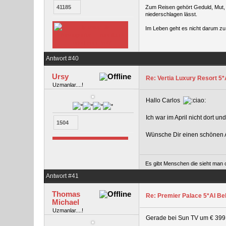
41185
Zum Reisen gehört Geduld, Mut, g
niederschlagen lässt.
Im Leben geht es nicht darum zu 
Antwort #40
Ursy
Re: Vertia Luxury Resort 5*A
Uzmanlar....!
Hallo Carlos
Ich war im April nicht dort u
1504
Wünsche Dir einen schönen 
Es gibt Menschen die sieht man o
Antwort #41
Thomas
Re: Premier Palace 5*AI Bel
Michael
Uzmanlar....!
Gerade bei Sun TV um € 399,-