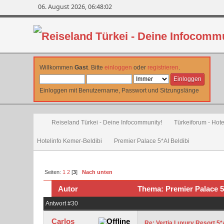
06. August 2026, 06:48:02
Willkommen
Gast
. Bitte
einloggen
oder
registrieren
.
Einloggen mit Benutzername, Passwort und Sitzungslänge
Reiseland Türkei - Deine Infocommunity!
Türkeiforum - Hote
Hotelinfo Kemer-Beldibi
Premier Palace 5*AI Beldibi
Seiten:
1
2
[
3
]
Nach unten
Autor
Thema: Premier Palace 5
Antwort #30
Carlos
Re: Vertia Luxury Resort 5*A