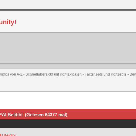
linfos von A-Z - Schnellübersicht mit Kontaktdaten - Factsheets und Konzepte - Be
*AI Beldibi (Gelesen 64377 mal)
I Beldibi