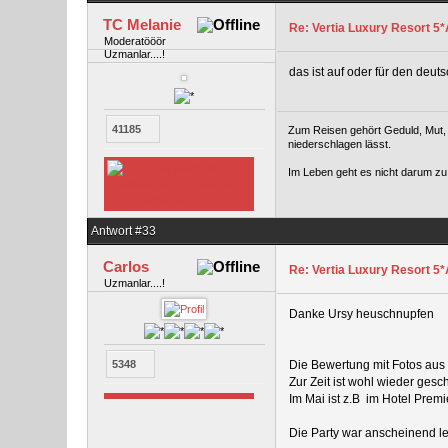
TC Melanie
Re: Vertia Luxury Resort 5*A
Moderatööör
Uzmanlar....!
das ist auf oder für den deut
41185
Zum Reisen gehört Geduld, Mut, g
niederschlagen lässt.
Im Leben geht es nicht darum zu 
Antwort #33
Carlos
Re: Vertia Luxury Resort 5*A
Uzmanlar....!
Danke Ursy heuschnupfen
Die Bewertung mit Fotos aus 
5348
Zur Zeit ist wohl wieder gesc
Im Mai ist z.B im Hotel Prem
Die Party war anscheinend le