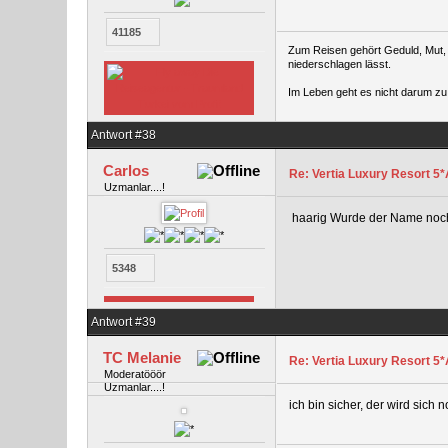
41185
Zum Reisen gehört Geduld, Mut, g
niederschlagen lässt.
Im Leben geht es nicht darum zu 
Antwort #38
Carlos
Re: Vertia Luxury Resort 5*A
Uzmanlar....!
haarig Wurde der Name nochma
5348
Antwort #39
TC Melanie
Re: Vertia Luxury Resort 5*A
Moderatööör
Uzmanlar....!
ich bin sicher, der wird sich 