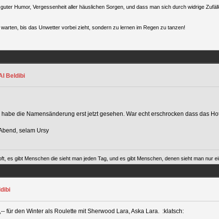
uter Humor, Vergessenheit aller häuslichen Sorgen, und dass man sich durch widrige Zufälle
warten, bis das Unwetter vorbei zieht, sondern zu lernen im Regen zu tanzen!
I Beldibi
nd habe die Namensänderung erst jetzt gesehen. War echt erschrocken dass das Hotel
Abend, selam Ursy
ft, es gibt Menschen die sieht man jeden Tag, und es gibt Menschen, denen sieht man nur ein
dibi
- für den Winter als Roulette mit Sherwood Lara, Aska Lara. :klatsch: