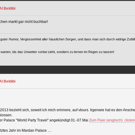
I Beldibi
schen markt gar nicht buchbar!
uter Humor, Vergessenheit aller häuslichen Sorgen, und dass man sich durch widrige Zufälle
warten, bis das Unwetter vorbei zieht, sondern zu lernen im Regen zu tanzen!
I Beldibi
2013 bezieht sich, soweit ich mich erinnere, auf vtours. Irgenwie hat es den Ansch
hlossen.
ier Palace "World Party Travel" angekündigt 01.-07.Mai
Zum Flyer (englisch) click
tztes Jahr im Mardan Palace ....