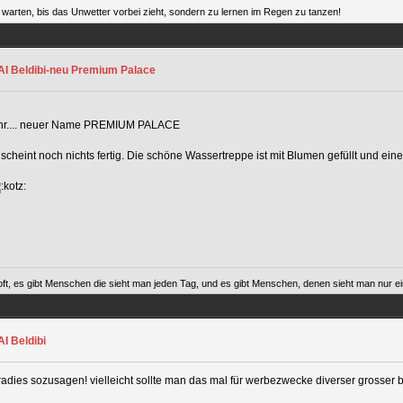
warten, bis das Unwetter vorbei zieht, sondern zu lernen im Regen zu tanzen!
*AI Beldibi-neu Premium Palace
 mehr.... neuer Name PREMIUM PALACE
scheint noch nichts fertig. Die schöne Wassertreppe ist mit Blumen gefüllt und ein
ft, es gibt Menschen die sieht man jeden Tag, und es gibt Menschen, denen sieht man nur ein
I Beldibi
radies sozusagen! vielleicht sollte man das mal für werbezwecke diverser grosse