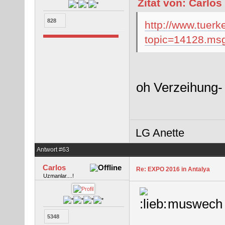
Zitat von: Carlos
828
http://www.tuerk
topic=14128.m
oh Verzeihung- 
LG Anette
Antwort #63
Carlos
Re: EXPO 2016 in Antalya
Uzmanlar....!
muswech
5348