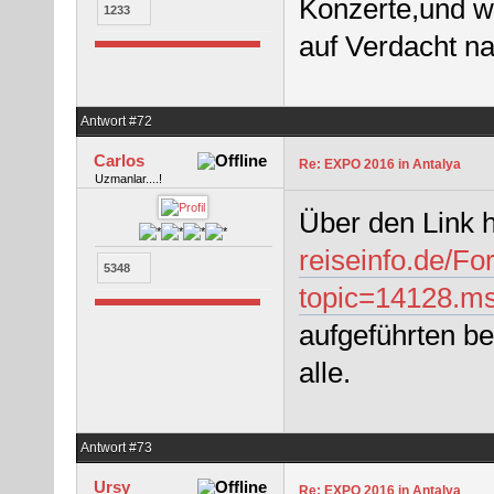
Konzerte,und w
1233
auf Verdacht na
Antwort #72
Carlos
Re: EXPO 2016 in Antalya
Uzmanlar....!
Über den Link 
reiseinfo.de/F
5348
topic=14128.
aufgeführten be
alle.
Antwort #73
Ursy
Re: EXPO 2016 in Antalya