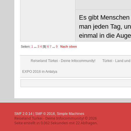
Es gibt Menschen d
man jeden Tag, un
einmal in die Auge
Seiten:
1
...
3
4
[
5
]
6
7
...
9
Nach oben
Reiseland Türkei - Deine Infocommunity!
Türkei - Land und
EXPO 2016 in Antalya
SMF 2.0.14
|
SMF © 2016
,
Simple Machines
Reiseland Türkei - Deine Infocommunity! © 2026
Seite erstellt in 0.062 Sekunden mit 22 Abfragen.