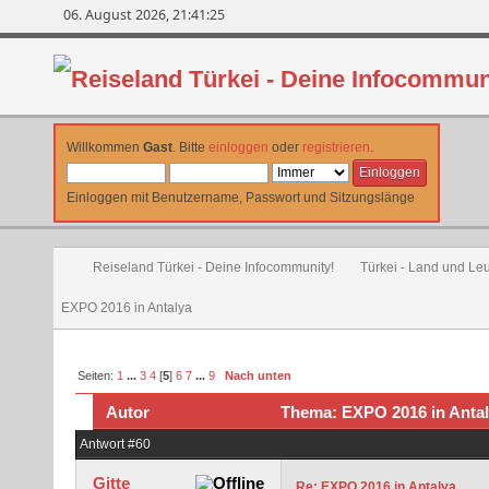
06. August 2026, 21:41:25
Willkommen
Gast
. Bitte
einloggen
oder
registrieren
.
Einloggen mit Benutzername, Passwort und Sitzungslänge
Reiseland Türkei - Deine Infocommunity!
Türkei - Land und Le
EXPO 2016 in Antalya
Seiten:
1
...
3
4
[
5
]
6
7
...
9
Nach unten
Autor
Thema: EXPO 2016 in Antal
Antwort #60
Gitte
Re: EXPO 2016 in Antalya