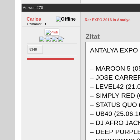
Antwort #70
Carlos
Re: EXPO 2016 in Antalya
Uzmanlar....!
Zitat
ANTALYA EXP
5348
– MAROON 5 (05
– JOSE CARRER
– LEVEL42 (21.0
– SIMPLY RED (
– STATUS QUO (
– UB40 (25.06.1
– DJ AFRO JACK
– DEEP PURPLE 