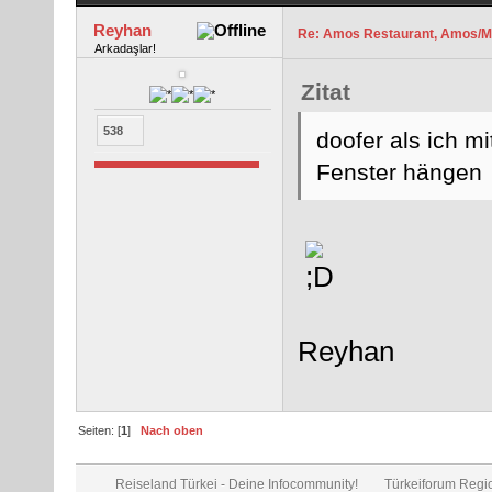
Reyhan
Re: Amos Restaurant, Amos/M
Arkadaşlar!
Zitat
538
doofer als ich 
Fenster hängen
Reyhan
Seiten: [
1
]
Nach oben
Reiseland Türkei - Deine Infocommunity!
Türkeiforum Regio