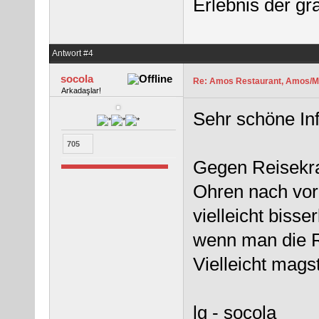
Erlebnis der gr
Antwort #4
socola
Re: Amos Restaurant, Amos/M
Arkadaşlar!
Sehr schöne I
705
Gegen Reisekran
Ohren nach vorn
vielleicht bisse
wenn man die Re
Vielleicht mags
lg - socola