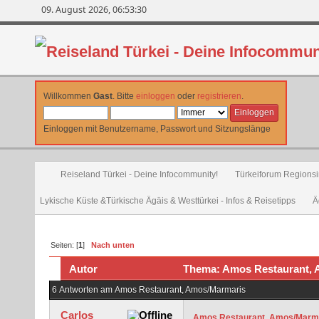
09. August 2026, 06:53:30
Willkommen
Gast
. Bitte
einloggen
oder
registrieren
.
Einloggen mit Benutzername, Passwort und Sitzungslänge
Reiseland Türkei - Deine Infocommunity!
Türkeiforum Regionsin
Lykische Küste &Türkische Ägäis & Westtürkei - Infos & Reisetipps
Ä
Seiten: [
1
]
Nach unten
Autor
Thema: Amos Restaurant, 
6 Antworten am Amos Restaurant, Amos/Marmaris
Carlos
Amos Restaurant, Amos/Marm