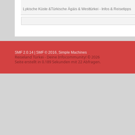
Lykische Küste &Türkische Ägäis & Westtürkei - Infos & Reisetipps
SMF 2.0.14
|
SMF © 2016
,
Simple Machines
Reiseland Türkei - Deine Infocommunity! © 2026
Seite erstellt in 0.189 Sekunden mit 22 Abfragen.