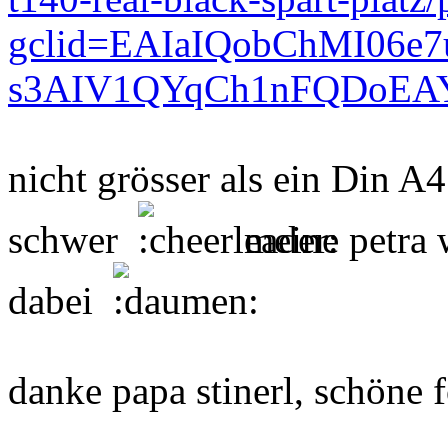
gclid=EAIaIQobChMI06e7
s3AIV1QYqCh1nFQDoEA
nicht grösser als ein Din A4
schwer
meine petra 
dabei
danke papa stinerl, schöne f