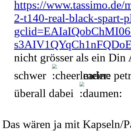
https://www.tassimo.de/
2-t140-real-black-spart-
gclid=EAIaIQobChMI06
s3AIV1QYqCh1nFQDo
nicht grösser als ein Din
schwer
meine pet
überall dabei
Das wären ja mit Kapseln/Pa