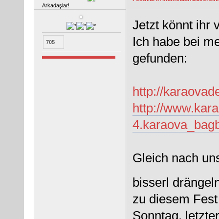
Arkadaşlar!
Jetzt könnt ihr 
Ich habe bei me
705
gefunden:
http://karaovad
http://www.kar
4.karaova_bagb
Gleich nach un
bisserl dränge
zu diesem Fest
Sonntag, letzte