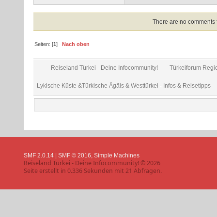
There are no comments for
Seiten: [
1
]
Nach oben
Reiseland Türkei - Deine Infocommunity!
Türkeiforum Regio
Lykische Küste &Türkische Ägäis & Westtürkei - Infos & Reisetipps
SMF 2.0.14
|
SMF © 2016
,
Simple Machines
Reiseland Türkei - Deine Infocommunity! © 2026
Seite erstellt in 0.336 Sekunden mit 21 Abfragen.