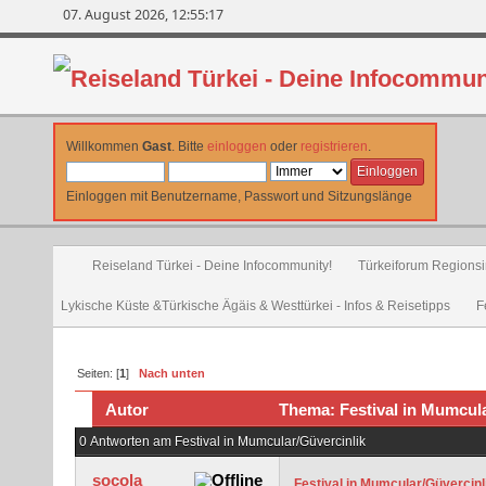
07. August 2026, 12:55:17
Willkommen
Gast
. Bitte
einloggen
oder
registrieren
.
Einloggen mit Benutzername, Passwort und Sitzungslänge
Reiseland Türkei - Deine Infocommunity!
Türkeiforum Regionsin
Lykische Küste &Türkische Ägäis & Westtürkei - Infos & Reisetipps
F
Seiten: [
1
]
Nach unten
Autor
Thema: Festival in Mumcula
0 Antworten am Festival in Mumcular/Güvercinlik
socola
Festival in Mumcular/Güvercinl