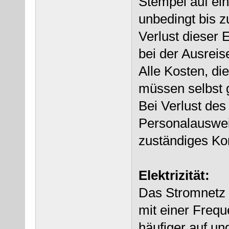
Stempel auf ei
unbedingt bis z
Verlust dieser 
bei der Ausreis
Alle Kosten, di
müssen selbst 
Bei Verlust de
Personalausweis
zuständiges Ko
Elektrizität:
Das Stromnetz 
mit einer Frequ
häufiger auf un