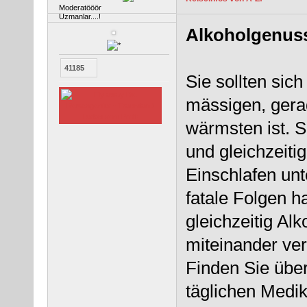
Moderatööör
Uzmanlar....!
Alkoholgenus
41185
Sie sollten sic
mässigen, gera
wärmsten ist. S
und gleichzeit
Einschlafen un
fatale Folgen h
gleichzeitig Al
miteinander ver
Finden Sie über
täglichen Medik