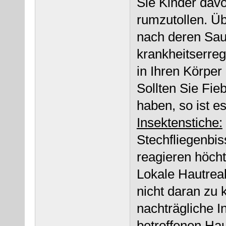
Sie Kinder dav
rumzutollen. Ü
nach deren Sau
krankheitserre
in Ihren Körpe
Sollten Sie Fie
haben, so ist es
Insektenstiche:
Stechfliegenbis
reagieren höcht
Lokale Hautreak
nicht daran zu 
nachträgliche I
betroffenen Ha