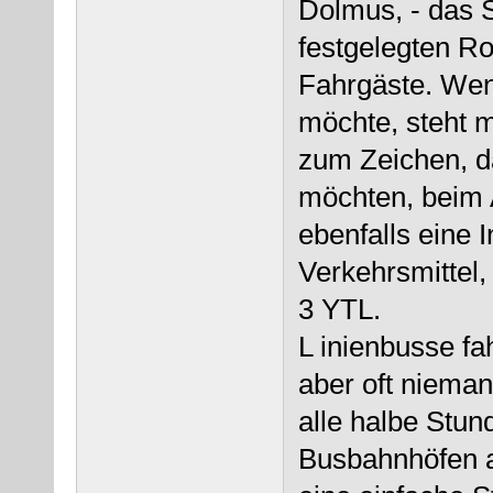
Dolmus, - das S
festgelegten Ro
Fahrgäste. Wen
möchte, steht 
zum Zeichen, 
möchten, beim 
ebenfalls eine 
Verkehrsmittel,
3 YTL.
L inienbusse fa
aber oft nieman
alle halbe Stun
Busbahnhöfen a