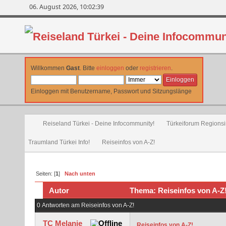
06. August 2026, 10:02:39
Willkommen
Gast
. Bitte
einloggen
oder
registrieren
.
Einloggen mit Benutzername, Passwort und Sitzungslänge
Reiseland Türkei - Deine Infocommunity!
Türkeiforum Regionsin
Traumland Türkei Info!
Reiseinfos von A-Z!
Seiten: [
1
]
Nach unten
Autor
Thema: Reiseinfos von A-Z!
0 Antworten am Reiseinfos von A-Z!
TC Melanie
Reiseinfos von A-Z!