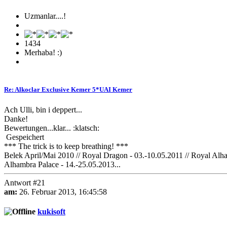
Uzmanlar....!
1434
Merhaba! :)
Re: Alkoclar Exclusive Kemer 5*UAI Kemer
Ach Ulli, bin i deppert...
Danke!
Bewertungen...klar... :klatsch:
Gespeichert
*** The trick is to keep breathing! ***
Belek April/Mai 2010 // Royal Dragon - 03.-10.05.2011 // Royal Alham
Alhambra Palace - 14.-25.05.2013...
Antwort #21
am:
26. Februar 2013, 16:45:58
kukisoft