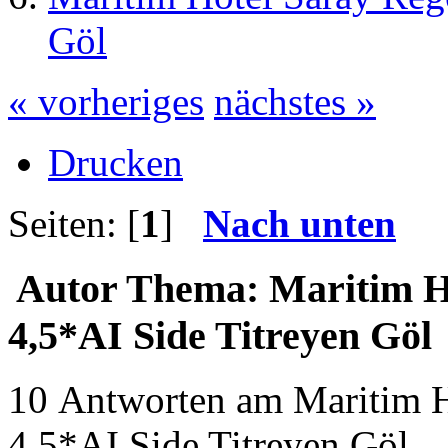
Göl
« vorheriges
nächstes »
Drucken
Seiten: [
1
]
Nach unten
Autor
Thema: Maritim H
4,5*AI Side Titreyen Göl
10 Antworten am Maritim H
4,5*AI Side Titreyen Göl