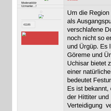
Moderatööör
Uzmanlar....!
Um die Region z
als Ausgangspu
41185
verschlafene Do
noch nicht so 
und Ürgüp. Es l
Göreme und Ür
Uchisar bietet
einer natürlich
bedeutet Festu
Es ist bekannt,
der Hittiter un
Verteidigung v