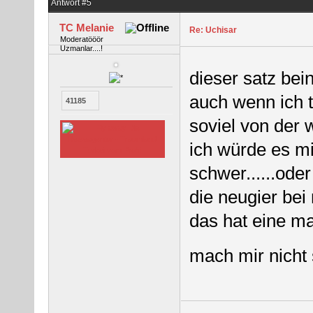
Antwort #5
TC Melanie
Re: Uchisar
Moderatööör
Uzmanlar....!
dieser satz be
auch wenn ich t
41185
soviel von der 
ich würde es mi
schwer......ode
die neugier bei 
das hat eine magi
mach mir nicht