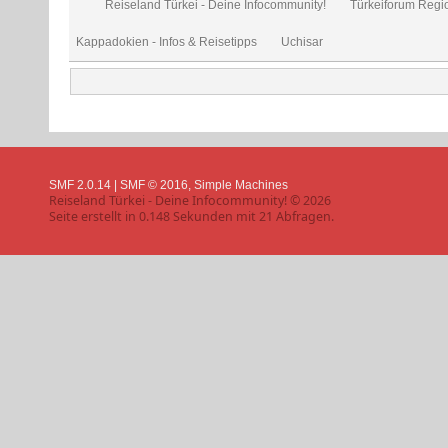
Reiseland Türkei - Deine Infocommunity!
Türkeiforum Regio
Kappadokien - Infos & Reisetipps
Uchisar
SMF 2.0.14
|
SMF © 2016
,
Simple Machines
Reiseland Türkei - Deine Infocommunity! © 2026
Seite erstellt in 0.148 Sekunden mit 21 Abfragen.