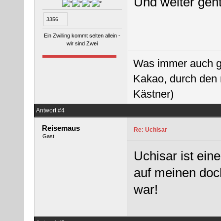
Und weiter geht
3356
Ein Zwilling kommt selten allein -
wir sind Zwei
Was immer auch ges
Kakao, durch den 
Kästner)
Antwort #4
Reisemaus
Re: Uchisar
Gast
Uchisar ist ein
auf meinen doc
war!