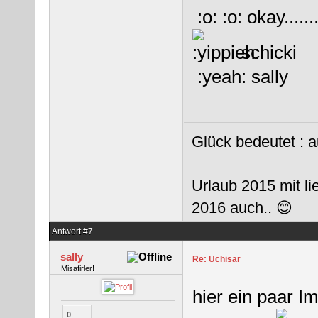
:o: :o: okay....
schicki
:yeah: sally
Glück bedeutet : a
Urlaub 2015 mit l
2016 auch.. 😊
Antwort #7
sally
Re: Uchisar
Misafirler!
hier ein paar I
0