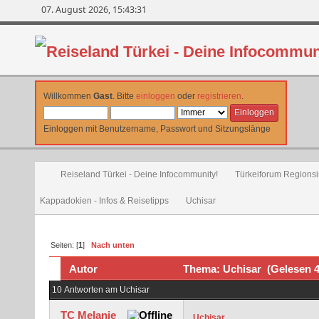
07. August 2026, 15:43:31
Willkommen
Gast
. Bitte
einloggen
oder
registrieren
.
Einloggen mit Benutzername, Passwort und Sitzungslänge
Reiseland Türkei - Deine Infocommunity!
Türkeiforum Regionsin
Kappadokien - Infos & Reisetipps
Uchisar
Seiten: [
1
]
Nach unten
Autor
Thema: Uchisar (Gelesen 4
10 Antworten am Uchisar
TC Melanie
Uchisar