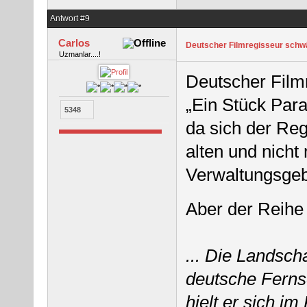
Antwort #9
Carlos
Deutscher Filmregisseur sch
Uzmanlar....!
Deutscher Film
„Ein Stück Para
5348
da sich der Reg
alten und nicht
Verwaltungsgeb
Aber der Reih
... Die Landscha
deutsche Ferns
hielt er sich i