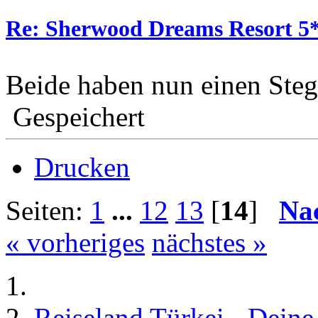
Re: Sherwood Dreams Resort 5
Beide haben nun einen St
Gespeichert
Drucken
Seiten:
1
...
12
13
[
14
]
Na
« vorheriges
nächstes »
Reiseland Türkei - Dein