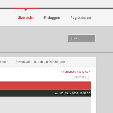
Übersicht
Einloggen
Registrieren
l mehr!
Boykottaufruf gegen die Delphinarien!
« vorheriges
nächstes »
DRUCKEN
am:
06. März 2010, 16:37:28