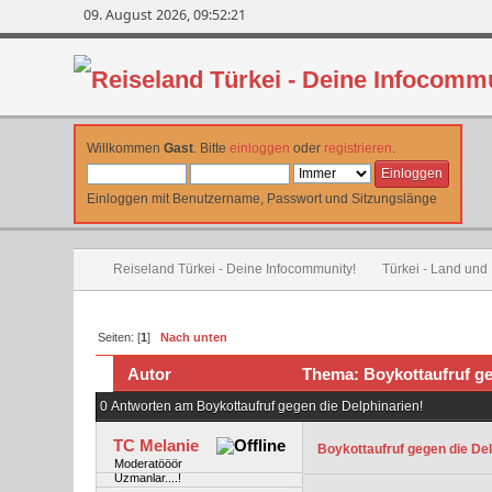
09. August 2026, 09:52:21
Willkommen
Gast
. Bitte
einloggen
oder
registrieren
.
Einloggen mit Benutzername, Passwort und Sitzungslänge
Reiseland Türkei - Deine Infocommunity!
Türkei - Land und
Seiten: [
1
]
Nach unten
Autor
Thema: Boykottaufruf ge
0 Antworten am Boykottaufruf gegen die Delphinarien!
TC Melanie
Boykottaufruf gegen die Del
Moderatööör
Uzmanlar....!