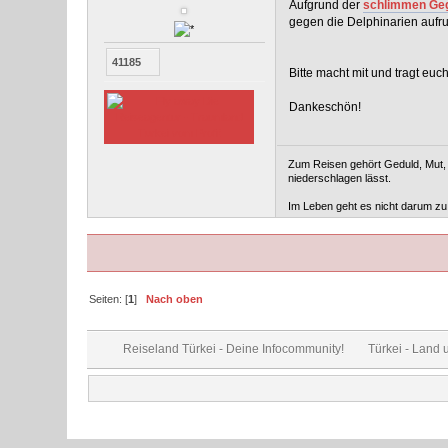
Aufgrund der
schlimmen Ge
gegen die Delphinarien aufru
41185
Bitte macht mit und tragt euc
Dankeschön!
Zum Reisen gehört Geduld, Mut, g
niederschlagen lässt.
Im Leben geht es nicht darum zu 
Seiten: [
1
]
Nach oben
Reiseland Türkei - Deine Infocommunity!
Türkei - Land 