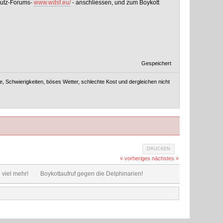
chutz-Forums-
www.wdsf.eu/
- anschliessen, und zum Boykott
Gespeichert
, Schwierigkeiten, böses Wetter, schlechte Kost und dergleichen nicht
DRUCKEN
« vorheriges
nächstes »
viel mehr!
Boykottaufruf gegen die Delphinarien!