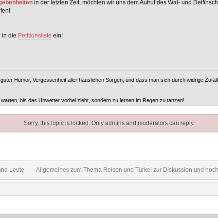
gebenheiten
in der letzten Zeit, möchten wir uns dem Aufruf des Wal- und Delfins
fen!
h in die
Petitionsliste
ein!
uter Humor, Vergessenheit aller häuslichen Sorgen, und dass man sich durch widrige Zufälle
warten, bis das Unwetter vorbei zieht, sondern zu lernen im Regen zu tanzen!
Sorry, this topic is locked. Only admins and moderators can reply.
und Leute
Allgemeines zum Thema Reisen und Türkei zur Diskussion und noch 