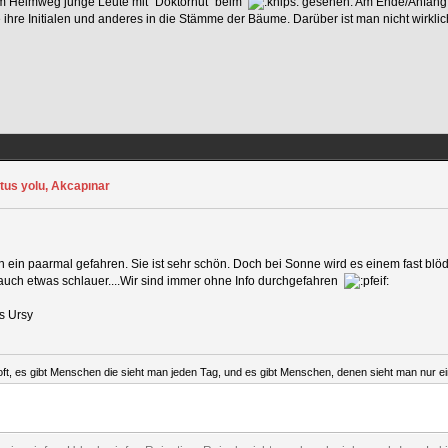
em Heimweg junge Leute mit "Doktorhut" beim
gesehen. Am Ende/Anfang de
 ihre Initialen und anderes in die Stämme der Bäume. Darüber ist man nicht wirklic
tus yolu, Akcapınar
on ein paarmal gefahren. Sie ist sehr schön. Doch bei Sonne wird es einem fast blö
 auch etwas schlauer....Wir sind immer ohne Info durchgefahren
s Ursy
ft, es gibt Menschen die sieht man jeden Tag, und es gibt Menschen, denen sieht man nur ein