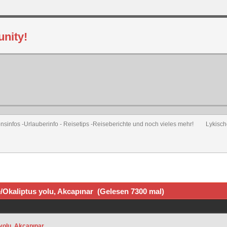
sinfos -Urlauberinfo - Reisetips -Reiseberichte und noch vieles mehr!
Lykisch
Okaliptus yolu, Akcapınar (Gelesen 7300 mal)
yolu, Akcapınar