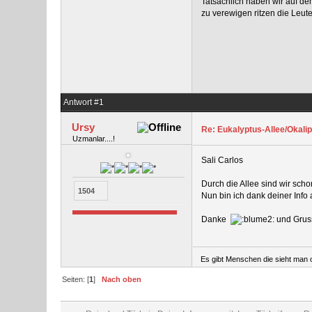
Tatsächlich haben wir auf d
zu verewigen ritzen die Leute
Antwort #1
Ursy
Re: Eukalyptus-Allee/Okalip
Uzmanlar....!
Sali Carlos
Durch die Allee sind wir sch
1504
Nun bin ich dank deiner Info
Danke
und Grus
Es gibt Menschen die sieht man o
Seiten: [
1
]
Nach oben