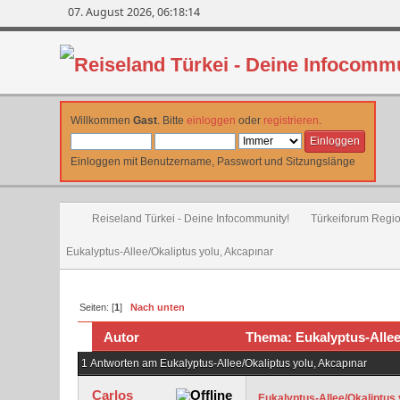
07. August 2026, 06:18:14
Willkommen
Gast
. Bitte
einloggen
oder
registrieren
.
Einloggen mit Benutzername, Passwort und Sitzungslänge
Reiseland Türkei - Deine Infocommunity!
Türkeiforum Region
Eukalyptus-Allee/Okaliptus yolu, Akcapınar
Seiten: [
1
]
Nach unten
Autor
Thema: Eukalyptus-Allee/
1 Antworten am Eukalyptus-Allee/Okaliptus yolu, Akcapınar
Carlos
Eukalyptus-Allee/Okaliptus 