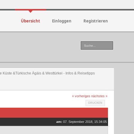
Übersicht
Einloggen
Registrieren
e Küste &Türkische Ägäis & Westtürkei - Infos & Reisetipps
« vorheriges
nächstes »
DRUCKEN
am:
07. September 2018, 15:34:05