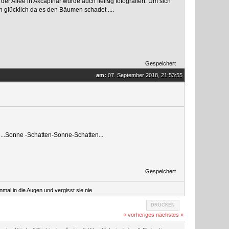
r Allee in Akcapınar wurde auch fleißig fotografiert. Um sich
h glücklich da es den Bäumen schadet ....
Gespeichert
am:
07. September 2018, 21:53:55
d...Sonne -Schatten-Sonne-Schatten...
Gespeichert
mal in die Augen und vergisst sie nie.
DRUCKEN
« vorheriges
nächstes »