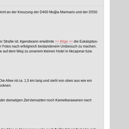
beginnt an der Kreuzung der D400 Muğla-Marmaris und der D550
er Straße ist. Irgendwann erwähnte
>> Bilge <<
die Eukalyptus-
 oder Fotos nach erfolgreich bestandenem Unibesuch zu machen.
e auf dem Weg zu unserem kleinen Hotel in Akcapınar bzw.
 Allee ist ca. 1,5 km lang und sieht von oben aus wie ein
rocknen.
in der damaligen Zeit benutzten noch Kamelkarawanen nach