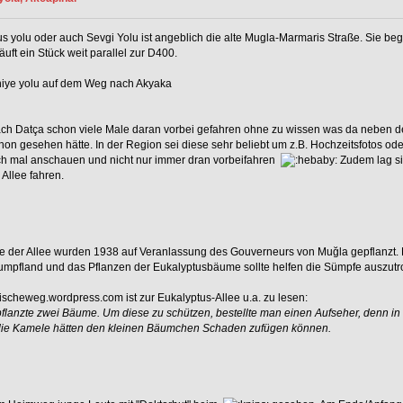
us yolu oder auch Sevgi Yolu ist angeblich die alte Mugla-Marmaris Straße. Sie 
äuft ein Stück weit parallel zur D400.
thiye yolu auf dem Weg nach Akyaka
ch Datça schon viele Male daran vorbei gefahren ohne zu wissen was da neben d
schon gesehen hätte. In der Region sei diese sehr beliebt um z.B. Hochzeitsfotos
ch mal anschauen und nicht nur immer dran vorbeifahren
Zudem lag si
 Allee fahren.
 der Allee wurden 1938 auf Veranlassung des Gouverneurs von Muğla gepflanzt. Die
Sumpfland und das Pflanzen der Eukalyptusbäume sollte helfen die Sümpfe auszut
ischeweg.wordpress.com ist zur Eukalyptus-Allee u.a. zu lesen:
pflanzte zwei Bäume. Um diese zu schützen, bestellte man einen Aufseher, denn 
 die Kamele hätten den kleinen Bäumchen Schaden zufügen können.